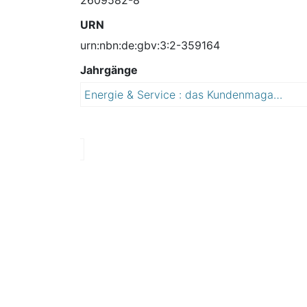
URN
urn:nbn:de:gbv:3:2-359164
Jahrgänge
Energie & Service : das Kundenmagazin der Stadtwerke Quedlinburg
2
0
1
1