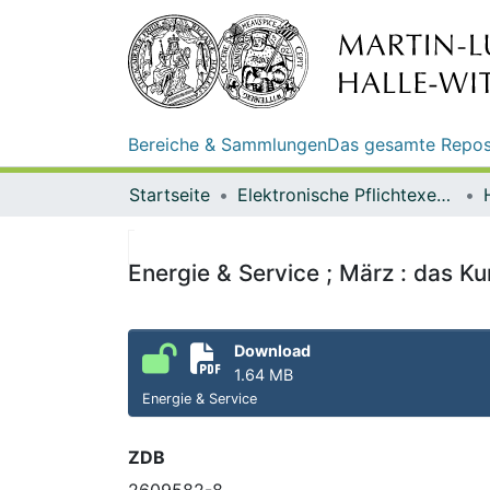
Bereiche & Sammlungen
Das gesamte Repos
Startseite
Elektronische Pflichtexemplare
Energie & Service ; März : das 
Download
1.64 MB
Energie & Service
ZDB
2609582-8