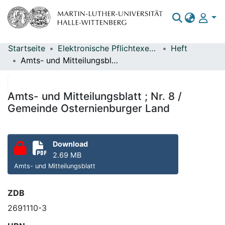
Startseite
Elektronische Pflichtexemplare
Heft
Bereiche & Sammlungen
Amts- und Mitteilungsblatt ; Nr. 8 / Gemeinde Osternienburger Land
Das gesamte Repositorium
Statistiken
Amts- und Mitteilungsblatt ; Nr. 8 /
Gemeinde Osternienburger Land
Download
2.69 MB
Amts- und Mitteilungsblatt
ZDB
2691110-3