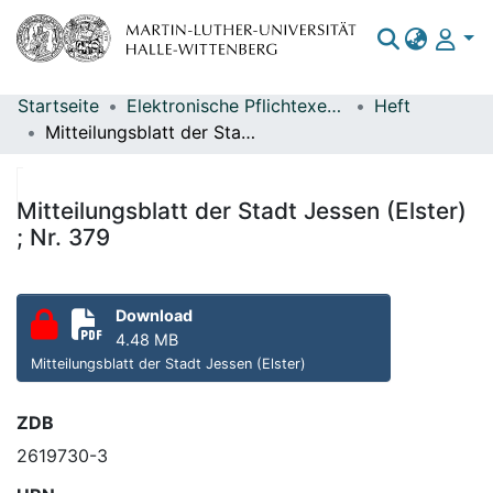
Startseite
Elektronische Pflichtexemplare
Heft
Bereiche & Sammlungen
Mitteilungsblatt der Stadt Jessen (Elster) ; Nr. 379
Das gesamte Repositorium
Statistiken
Mitteilungsblatt der Stadt Jessen (Elster)
; Nr. 379
Download
4.48 MB
Mitteilungsblatt der Stadt Jessen (Elster)
ZDB
2619730-3