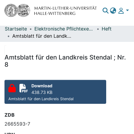
Startseite
Elektronische Pflichtexemplare
Heft
Bereiche & Sammlungen
Amtsblatt für den Landkreis Stendal ; Nr. 8
Das gesamte Repositorium
Statistiken
Amtsblatt für den Landkreis Stendal ; Nr.
8
Download
438.73 KB
Amtsblatt für den Landkreis Stendal
ZDB
2665593-7