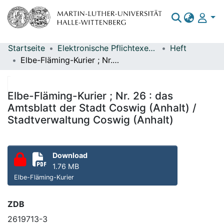
Startseite
Elektronische Pflichtexemplare
Heft
Bereiche & Sammlungen
Elbe-Fläming-Kurier ; Nr. 26 : das Amtsblatt der Stadt Coswig (Anhalt) / Stadtverwaltung Coswig (Anhalt)
Das gesamte Repositorium
Statistiken
Elbe-Fläming-Kurier ; Nr. 26 : das
Amtsblatt der Stadt Coswig (Anhalt) /
Stadtverwaltung Coswig (Anhalt)
Download
1.76 MB
Elbe-Fläming-Kurier
ZDB
2619713-3