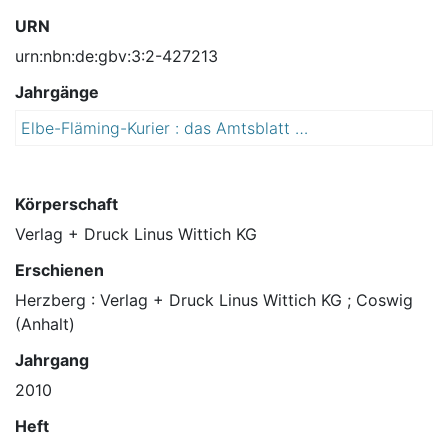
URN
urn:nbn:de:gbv:3:2-427213
Jahrgänge
Elbe-Fläming-Kurier : das Amtsblatt der Stadt Coswig (Anhalt)
2
0
1
0
Körperschaft
Verlag + Druck Linus Wittich KG
Erschienen
Herzberg : Verlag + Druck Linus Wittich KG ; Coswig
(Anhalt)
Jahrgang
2010
Heft