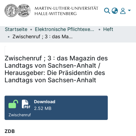
Startseite
Elektronische Pflichtexemplare
Heft
Bereiche & Sammlungen
Zwischenruf ; 3 : das Magazin des Landtags von Sachsen-Anhalt / Herausgeber: Die Präsidentin des Landtags von Sachsen-Anhalt
Das gesamte Repositorium
Statistiken
Zwischenruf ; 3 : das Magazin des
Landtags von Sachsen-Anhalt /
Herausgeber: Die Präsidentin des
Landtags von Sachsen-Anhalt
Download
2.52 MB
Zwischenruf
ZDB