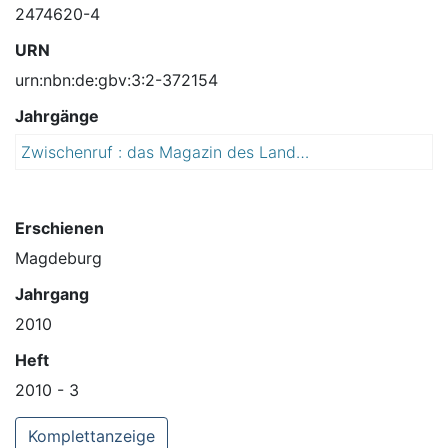
2474620-4
URN
urn:nbn:de:gbv:3:2-372154
Jahrgänge
Zwischenruf : das Magazin des Landtags von Sachsen-Anhalt
2
0
1
0
Erschienen
Magdeburg
Jahrgang
2010
Heft
2010 - 3
Komplettanzeige