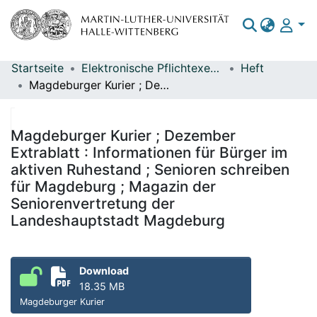
Startseite
Elektronische Pflichtexemplare
Heft
Bereiche & Sammlungen
Magdeburger Kurier ; Dezember Extrablatt : Informationen für Bürger im aktiven Ruhestand ; Senioren schreiben für Magdeburg ; Magazin der Seniorenvertretung der Landeshauptstadt Magdeburg
Das gesamte Repositorium
Statistiken
Magdeburger Kurier ; Dezember
Extrablatt : Informationen für Bürger im
aktiven Ruhestand ; Senioren schreiben
für Magdeburg ; Magazin der
Seniorenvertretung der
Landeshauptstadt Magdeburg
Download
18.35 MB
Magdeburger Kurier