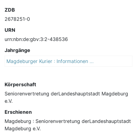
ZDB
2678251-0
URN
urn:nbn:de:gbv:3:2-438536
Jahrgänge
Magdeburger Kurier : Informationen für Bürger im aktiven Ruhestand ; Senioren schreiben für Magdeburg ; Magazin der Seniorenvertretung der Landeshauptstadt Magdeburg
2
0
1
2
Körperschaft
Seniorenvertretung derLandeshauptstadt Magdeburg
e.V.
Erschienen
Magdeburg : Seniorenvertretung derLandeshauptstadt
Magdeburg e.V.