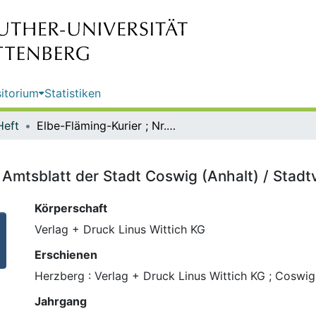
itorium
Statistiken
Heft
Elbe-Fläming-Kurier ; Nr. 18 : das Amtsblatt der Stadt Coswig (Anhalt) / Stadtverwaltung Coswig (Anhalt)
as Amtsblatt der Stadt Coswig (Anhalt) / Stad
Körperschaft
Verlag + Druck Linus Wittich KG
Erschienen
Herzberg : Verlag + Druck Linus Wittich KG ; Coswig
Jahrgang