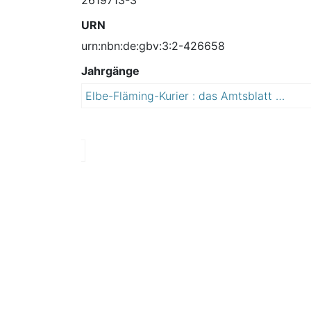
URN
urn:nbn:de:gbv:3:2-426658
Jahrgänge
Elbe-Fläming-Kurier : das Amtsblatt der Stadt Coswig (Anhalt)
2
0
0
8