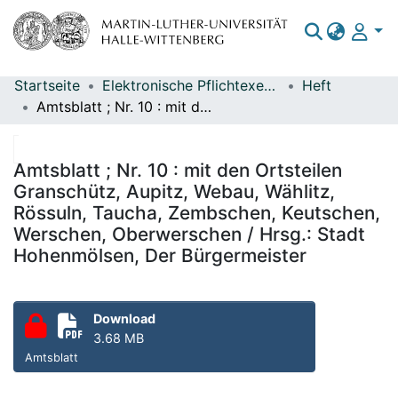
Startseite
Elektronische Pflichtexemplare
Heft
Bereiche & Sammlungen
Amtsblatt ; Nr. 10 : mit den Ortsteilen Granschütz, Aupitz, Webau, Wählitz, Rössuln, Taucha, Zembschen, Keutschen, Werschen, Oberwerschen / Hrsg.: Stadt Hohenmölsen, Der Bürgermeister
Das gesamte Repositorium
Statistiken
Amtsblatt ; Nr. 10 : mit den Ortsteilen
Granschütz, Aupitz, Webau, Wählitz,
Rössuln, Taucha, Zembschen, Keutschen,
Werschen, Oberwerschen / Hrsg.: Stadt
Hohenmölsen, Der Bürgermeister
Download
3.68 MB
Amtsblatt