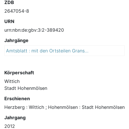
ZDB
2647054-8
URN
urn:nbn:de:gbv:3:2-389420
Jahrgänge
Amtsblatt : mit den Ortsteilen Granschütz, Aupitz, Webau, Wählitz, Rössuln, Taucha, Zembschen, Keutschen, Werschen, Oberwerschen
2
0
1
2
Körperschaft
Wittich
Stadt Hohenmölsen
Erschienen
Herzberg : Wittich ; Hohenmölsen : Stadt Hohenmölsen
Jahrgang
2012