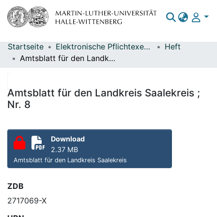
Startseite
Elektronische Pflichtexemplare
Heft
Bereiche & Sammlungen
Amtsblatt für den Landkreis Saalekreis ; Nr. 8
Das gesamte Repositorium
Statistiken
Amtsblatt für den Landkreis Saalekreis ;
Nr. 8
Download
2.37 MB
Amtsblatt für den Landkreis Saalekreis
ZDB
2717069-X