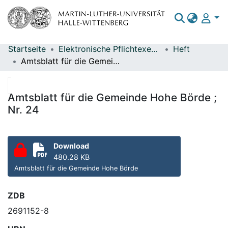
Startseite
Elektronische Pflichtexemplare
Heft
Bereiche & Sammlungen
Amtsblatt für die Gemeinde Hohe Börde ; Nr. 24
Das gesamte Repositorium
Statistiken
Amtsblatt für die Gemeinde Hohe Börde ;
Nr. 24
Download
480.28 KB
Amtsblatt für die Gemeinde Hohe Börde
ZDB
2691152-8