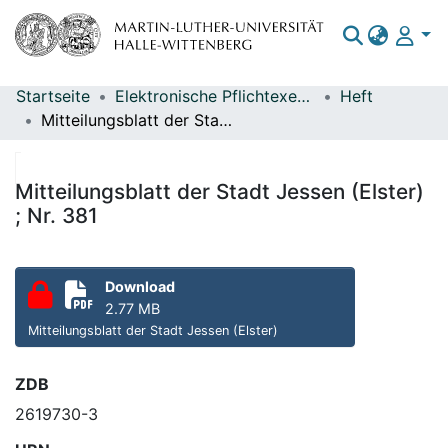
Startseite
Elektronische Pflichtexemplare
Heft
Bereiche & Sammlungen
Mitteilungsblatt der Stadt Jessen (Elster) ; Nr. 381
Das gesamte Repositorium
Statistiken
Mitteilungsblatt der Stadt Jessen (Elster)
; Nr. 381
Download
2.77 MB
Mitteilungsblatt der Stadt Jessen (Elster)
ZDB
2619730-3