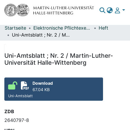
Startseite
Elektronische Pflichtexemplare
Heft
Bereiche & Sammlungen
Uni-Amtsblatt ; Nr. 2 / Martin-Luther-Universität Halle-Wittenberg
Das gesamte Repositorium
Statistiken
Uni-Amtsblatt ; Nr. 2 / Martin-Luther-
Universität Halle-Wittenberg
Download
67.04 KB
Uni-Amtsblatt
ZDB
2640797-8