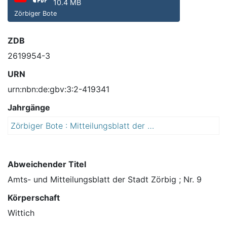
10.4 MB
Zörbiger Bote
ZDB
2619954-3
URN
urn:nbn:de:gbv:3:2-419341
Jahrgänge
Zörbiger Bote : Mitteilungsblatt der Stadt Zörbig mit den Ortsteilen Cösitz, Göttnitz, Großzöberitz, Löberitz, Löbersdorf, Mößlitz, Priesdorf, Prussendorf, Quetzdölsdorf, Rieda, Salzfurtkapelle, Schrenz, Schortewitz, Spören, Stumsdorf, Wadendorf, Werben und Zörbig
2
0
1
0
Abweichender Titel
Amts- und Mitteilungsblatt der Stadt Zörbig ; Nr. 9
Körperschaft
Wittich