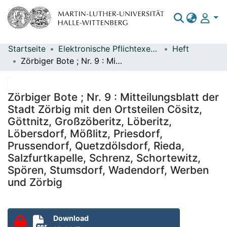
Startseite
Elektronische Pflichtexemplare
Heft
Bereiche & Sammlungen
Zörbiger Bote ; Nr. 9 : Mitteilungsblatt der Stadt Zörbig mit den Ortsteilen Cösitz, Göttnitz, Großzöberitz, Löberitz, Löbersdorf, Mößlitz, Priesdorf, Prussendorf, Quetzdölsdorf, Rieda, Salzfurtkapelle, Schrenz, Schortewitz, Spören, Stumsdorf, Wadendorf, Werben und Zörbig
Das gesamte Repositorium
Statistiken
Zörbiger Bote ; Nr. 9 : Mitteilungsblatt der
Stadt Zörbig mit den Ortsteilen Cösitz,
Göttnitz, Großzöberitz, Löberitz,
Löbersdorf, Mößlitz, Priesdorf,
Prussendorf, Quetzdölsdorf, Rieda,
Salzfurtkapelle, Schrenz, Schortewitz,
Spören, Stumsdorf, Wadendorf, Werben
und Zörbig
Download