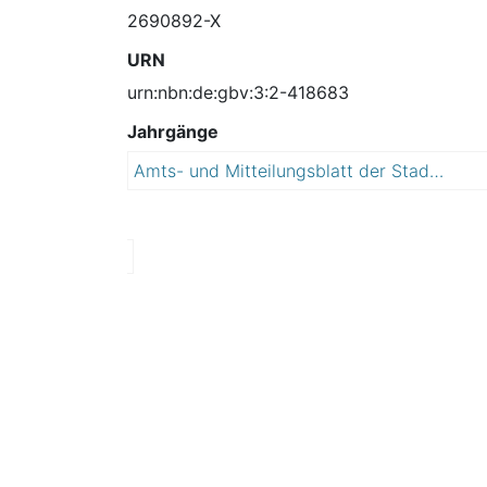
2690892-X
URN
urn:nbn:de:gbv:3:2-418683
Jahrgänge
Amts- und Mitteilungsblatt der Stadt Südliches Anhalt
2
0
1
2