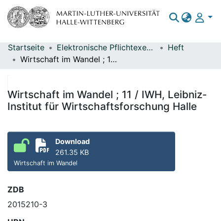
Startseite
Elektronische Pflichtexemplare
Heft
Bereiche & Sammlungen
Wirtschaft im Wandel ; 11 / IWH, Leibniz-Institut für Wirtschaftsforschung Halle
Das gesamte Repositorium
Statistiken
Wirtschaft im Wandel ; 11 / IWH, Leibniz-
Institut für Wirtschaftsforschung Halle
Download
261.35 KB
Wirtschaft im Wandel
ZDB
2015210-3