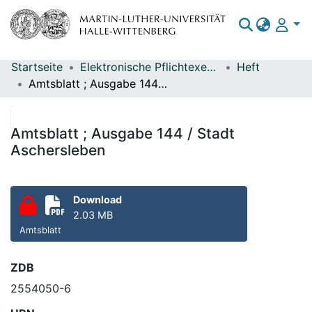
Startseite
Elektronische Pflichtexemplare
Heft
Bereiche & Sammlungen
Amtsblatt ; Ausgabe 144 / Stadt Aschersleben
Das gesamte Repositorium
Statistiken
Amtsblatt ; Ausgabe 144 / Stadt
Aschersleben
Download
2.03 MB
Amtsblatt
ZDB
2554050-6