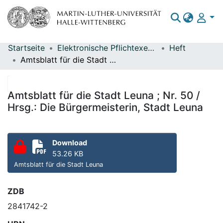
Startseite
Elektronische Pflichtexemplare
Heft
Bereiche & Sammlungen
Amtsblatt für die Stadt Leuna ; Nr. 50 / Hrsg.: Die Bürgermeisterin, Stadt Leuna
Das gesamte Repositorium
Statistiken
Amtsblatt für die Stadt Leuna ; Nr. 50 /
Hrsg.: Die Bürgermeisterin, Stadt Leuna
Download
53.26 KB
Amtsblatt für die Stadt Leuna
ZDB
2841742-2