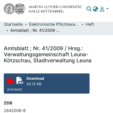
Startseite
Elektronische Pflichtexemplare
Heft
Bereiche & Sammlungen
Amtsblatt ; Nr. 41/2009 / Hrsg.: Verwaltungsgemeinschaft Leuna-Kötzschau, Stadtverwaltung Leuna
Das gesamte Repositorium
Statistiken
Amtsblatt ; Nr. 41/2009 / Hrsg.:
Verwaltungsgemeinschaft Leuna-
Kötzschau, Stadtverwaltung Leuna
Download
50.15 KB
Amtsblatt
ZDB
2842006-8