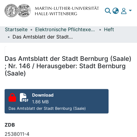
Startseite
Elektronische Pflichtexemplare
Heft
Bereiche & Sammlungen
Das Amtsblatt der Stadt Bernburg (Saale) ; Nr. 146 / Herausgeber: Stadt Bernburg (Saale)
Das gesamte Repositorium
Statistiken
Das Amtsblatt der Stadt Bernburg (Saale)
; Nr. 146 / Herausgeber: Stadt Bernburg
(Saale)
Download
1.86 MB
Das Amtsblatt der Stadt Bernburg (Saale)
ZDB
2538011-4