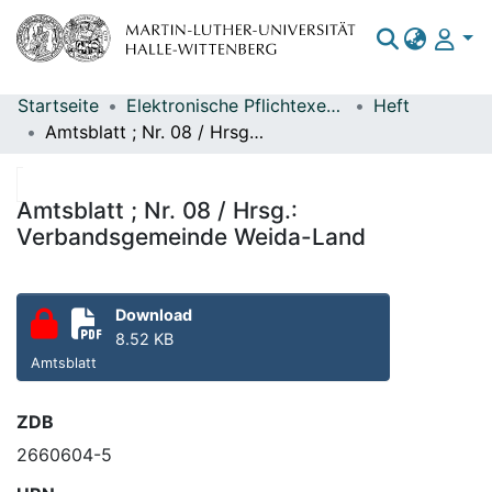
Startseite
Elektronische Pflichtexemplare
Heft
Bereiche & Sammlungen
Amtsblatt ; Nr. 08 / Hrsg.: Verbandsgemeinde Weida-Land
Das gesamte Repositorium
Statistiken
Amtsblatt ; Nr. 08 / Hrsg.:
Verbandsgemeinde Weida-Land
Download
8.52 KB
Amtsblatt
ZDB
2660604-5