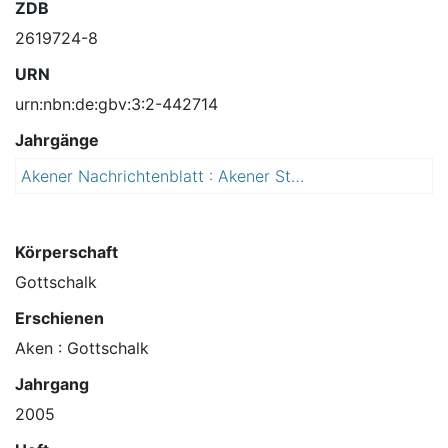
ZDB
2619724-8
URN
urn:nbn:de:gbv:3:2-442714
Jahrgänge
Akener Nachrichtenblatt : Akener Stadtanzeiger und Amtsblatt für die Stadt Aken (Elbe) einschließlich der Ortschaften Mennewitz, Kleinzerbst, Kühren und Susigke
2
0
0
5
Körperschaft
Gottschalk
Erschienen
Aken : Gottschalk
Jahrgang
2005