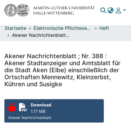
Startseite
Elektronische Pflichtexemplare
Heft
Bereiche & Sammlungen
Akener Nachrichtenblatt ; Nr. 388 : Akener Stadtanzeiger und Amtsblatt für die Stadt Aken (Elbe) einschließlich der Ortschaften Mennewitz, Kleinzerbst, Kühren und Susigke
Das gesamte Repositorium
Statistiken
Akener Nachrichtenblatt ; Nr. 388 :
Akener Stadtanzeiger und Amtsblatt für
die Stadt Aken (Elbe) einschließlich der
Ortschaften Mennewitz, Kleinzerbst,
Kühren und Susigke
Download
1.17 MB
Akener Nachrichtenblatt