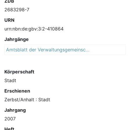
ZDB
2683298-7
URN
urn:nbn:de:gbv:3:2-410864
Jahrgänge
Amtsblatt der Verwaltungsgemeinschaft Elbe-Ehle-Nuthe
2
0
0
7
Körperschaft
Stadt
Erschienen
Zerbst/Anhalt : Stadt
Jahrgang
2007
Heft