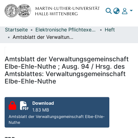
Startseite
Elektronische Pflichtexemplare
Heft
Bereiche & Sammlungen
Amtsblatt der Verwaltungsgemeinschaft Elbe-Ehle-Nuthe ; Ausg. 94 / Hrsg. des Amtsblattes: Verwaltungsgemeinschaft Elbe-Ehle-Nuthe
Das gesamte Repositorium
Statistiken
Amtsblatt der Verwaltungsgemeinschaft
Elbe-Ehle-Nuthe ; Ausg. 94 / Hrsg. des
Amtsblattes: Verwaltungsgemeinschaft
Elbe-Ehle-Nuthe
Download
1.83 MB
Amtsblatt der Verwaltungsgemeinschaft Elbe-Ehle-
Nuthe