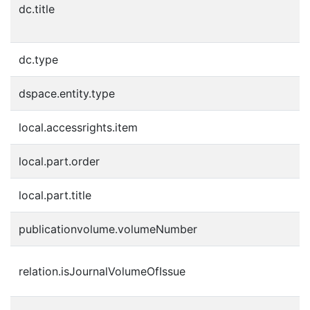
dc.title
A
u
dc.type
P
dspace.entity.type
J
local.accessrights.item
e
local.part.order
2
local.part.title
2
publicationvolume.volumeNumber
2
3
relation.isJournalVolumeOfIssue
3