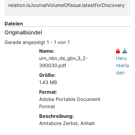
3
relation.isJournalVolumeOfIssue.latestForDiscovery
3
Dateien
Originalbündel
Gerade angezeigt
1 - 1 von 1
Name:
urn_nbn_de_gbv_3_2-
Heru
390030.pdf
nterla
den
Größe:
1.43 MB
Format:
Adobe Portable Document
Format
Beschreibung:
Amtsbote Zerbst, Anhalt