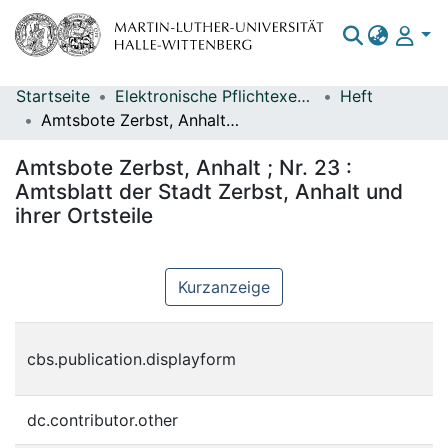
Startseite
Elektronische Pflichtexemplare
Heft
Bereiche & Sammlungen
Amtsbote Zerbst, Anhalt ; Nr. 23 : Amtsblatt der Stadt Zerbst, Anhalt und ihrer Ortsteile
Das gesamte Repositorium
Amtsbote Zerbst, Anhalt ; Nr. 23 :
Statistiken
Amtsblatt der Stadt Zerbst, Anhalt und
ihrer Ortsteile
Kurzanzeige
H
cbs.publication.displayform
W
dc.contributor.other
Z