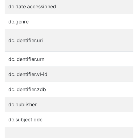
dc.date.accessioned
2
dc.genre
j
h
dc.identifier.uri
h
dc.identifier.urn
u
dc.identifier.vl-id
1
dc.identifier.zdb
2
dc.publisher
V
dc.subject.ddc
3
A