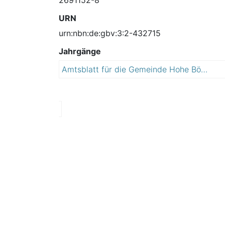
URN
urn:nbn:de:gbv:3:2-432715
Jahrgänge
Amtsblatt für die Gemeinde Hohe Börde
2
0
1
3