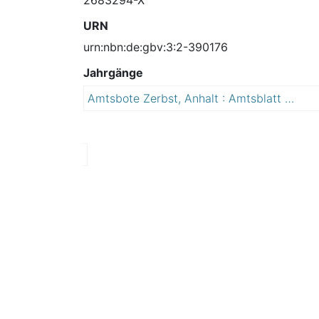
URN
urn:nbn:de:gbv:3:2-390176
Jahrgänge
Amtsbote Zerbst, Anhalt : Amtsblatt der Stadt Zerbst, Anhalt und ihrer Ortsteile
2
0
1
2