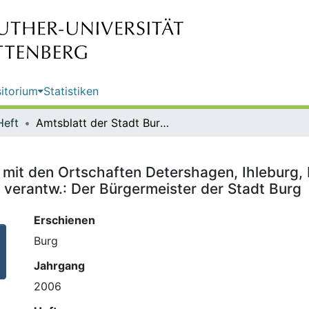
itorium
Statistiken
Heft
Amtsblatt der Stadt Burg ; Nr. 4 : mit den Ortschaften Detershagen, Ihleburg, Niegripp, Parchau, Reesen und Schartau / Hrsg. des Amtsbl. und verantw.: Der Bürgermeister der Stadt Burg
 : mit den Ortschaften Detershagen, Ihleburg,
 verantw.: Der Bürgermeister der Stadt Burg
Erschienen
Burg
Jahrgang
2006