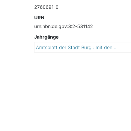
2760691-0
URN
urn:nbn:de:gbv:3:2-531142
Jahrgänge
Amtsblatt der Stadt Burg : mit den Ortschaften Detershagen, Ihleburg, Niegripp, Parchau, Reesen und Schartau
2
0
0
6