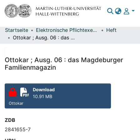
Startseite
Elektronische Pflichtexemplare
Heft
Bereiche & Sammlungen
Ottokar ; Ausg. 06 : das Magdeburger Familienmagazin
Das gesamte Repositorium
Statistiken
Ottokar ; Ausg. 06 : das Magdeburger
Familienmagazin
Download
10.91 MB
Ottokar
ZDB
2841655-7