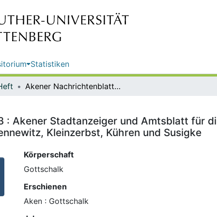
itorium
Statistiken
Heft
Akener Nachrichtenblatt ; Nr. 423 : Akener Stadtanzeiger und Amtsblatt für die Stadt Aken (Elbe) einschließlich der Ortschaften Mennewitz, Kleinzerbst, Kühren und Susigke
3 : Akener Stadtanzeiger und Amtsblatt für d
ennewitz, Kleinzerbst, Kühren und Susigke
Körperschaft
Gottschalk
Erschienen
Aken : Gottschalk