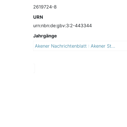
2619724-8
URN
urn:nbn:de:gbv:3:2-443344
Jahrgänge
Akener Nachrichtenblatt : Akener Stadtanzeiger und Amtsblatt für die Stadt Aken (Elbe) einschließlich der Ortschaften Mennewitz, Kleinzerbst, Kühren und Susigke
2
0
0
7