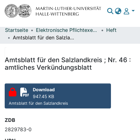
Startseite
Elektronische Pflichtexemplare
Heft
Bereiche & Sammlungen
Amtsblatt für den Salzlandkreis ; Nr. 46 : amtliches Verkündungsblatt
Das gesamte Repositorium
Statistiken
Amtsblatt für den Salzlandkreis ; Nr. 46 :
amtliches Verkündungsblatt
Download
947.45 KB
Amtsblatt für den Salzlandkreis
ZDB
2829783-0