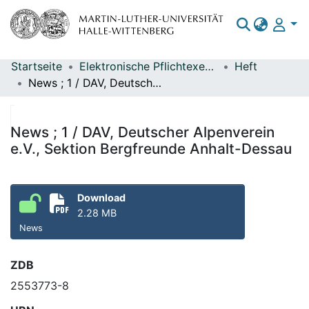
Startseite
Elektronische Pflichtexemplare
Heft
Bereiche & Sammlungen
News ; 1 / DAV, Deutscher Alpenverein e.V., Sektion Bergfreunde Anhalt-Dessau
Das gesamte Repositorium
Statistiken
News ; 1 / DAV, Deutscher Alpenverein
e.V., Sektion Bergfreunde Anhalt-Dessau
Download
2.28 MB
News
ZDB
2553773-8