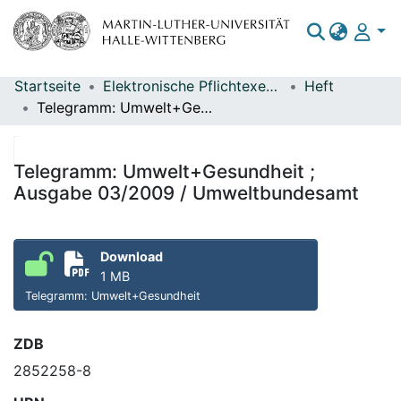
Startseite
Elektronische Pflichtexemplare
Heft
Bereiche & Sammlungen
Telegramm: Umwelt+Gesundheit ; Ausgabe 03/2009 / Umweltbundesamt
Das gesamte Repositorium
Statistiken
Telegramm: Umwelt+Gesundheit ;
Ausgabe 03/2009 / Umweltbundesamt
Download
1 MB
Telegramm: Umwelt+Gesundheit
ZDB
2852258-8