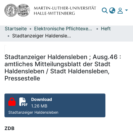
Startseite
Elektronische Pflichtexemplare
Heft
Bereiche & Sammlungen
Stadtanzeiger Haldensleben ; Ausg.46 : amtliches Mitteilungsblatt der Stadt Haldensleben / Stadt Haldensleben, Pressestelle
Das gesamte Repositorium
Statistiken
Stadtanzeiger Haldensleben ; Ausg.46 :
amtliches Mitteilungsblatt der Stadt
Haldensleben / Stadt Haldensleben,
Pressestelle
Download
1.26 MB
Stadtanzeiger Haldensleben
ZDB