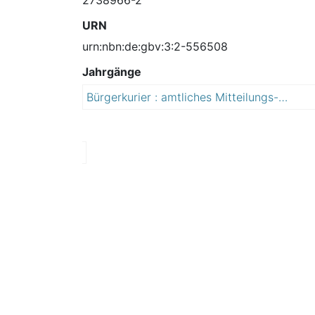
URN
urn:nbn:de:gbv:3:2-556508
Jahrgänge
Bürgerkurier : amtliches Mitteilungs- und Verkündungsblatt
2
0
1
5