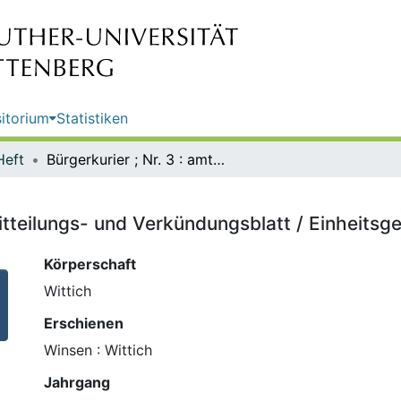
itorium
Statistiken
Heft
Bürgerkurier ; Nr. 3 : amtliches Mitteilungs- und Verkündungsblatt / Einheitsgemeinde Stadt Bismark (Altmark)
 Mitteilungs- und Verkündungsblatt / Einheits
Körperschaft
Wittich
Erschienen
Winsen : Wittich
Jahrgang