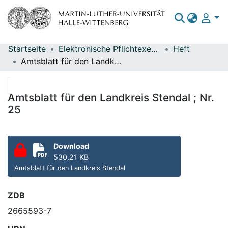
Startseite
Elektronische Pflichtexemplare
Heft
Bereiche & Sammlungen
Amtsblatt für den Landkreis Stendal ; Nr. 25
Das gesamte Repositorium
Statistiken
Amtsblatt für den Landkreis Stendal ; Nr.
25
Download
530.21 KB
Amtsblatt für den Landkreis Stendal
ZDB
2665593-7