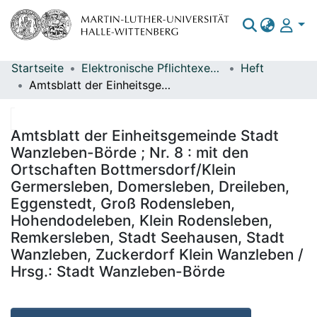
Startseite
Elektronische Pflichtexemplare
Heft
Bereiche & Sammlungen
Amtsblatt der Einheitsgemeinde Stadt Wanzleben-Börde ; Nr. 8 : mit den Ortschaften Bottmersdorf/Klein Germersleben, Domersleben, Dreileben, Eggenstedt, Groß Rodensleben, Hohendodeleben, Klein Rodensleben, Remkersleben, Stadt Seehausen, Stadt Wanzleben, Zuckerdorf Klein Wanzleben / Hrsg.: Stadt Wanzleben-Börde
Das gesamte Repositorium
Statistiken
Amtsblatt der Einheitsgemeinde Stadt
Wanzleben-Börde ; Nr. 8 : mit den
Ortschaften Bottmersdorf/Klein
Germersleben, Domersleben, Dreileben,
Eggenstedt, Groß Rodensleben,
Hohendodeleben, Klein Rodensleben,
Remkersleben, Stadt Seehausen, Stadt
Wanzleben, Zuckerdorf Klein Wanzleben /
Hrsg.: Stadt Wanzleben-Börde