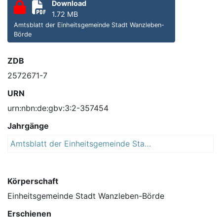
Download
1.72 MB
Amtsblatt der Einheitsgemeinde Stadt Wanzleben-
Börde
ZDB
2572671-7
URN
urn:nbn:de:gbv:3:2-357454
Jahrgänge
Amtsblatt der Einheitsgemeinde Stadt Wanzleben-Börde : mit den Ortschaften Bottmersdorf/Klein Germersleben, Domersleben, Dreileben, Eggenstedt, Groß Rodensleben, Hohendodeleben, Klein Rodensleben, Remkersleben, Stadt Seehausen, Stadt Wanzleben, Zuckerdorf Klein Wanzleben
2
0
1
0
Körperschaft
Einheitsgemeinde Stadt Wanzleben-Börde
Erschienen