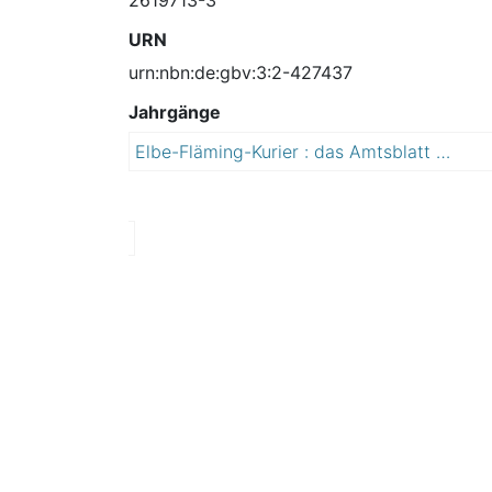
URN
urn:nbn:de:gbv:3:2-427437
Jahrgänge
Elbe-Fläming-Kurier : das Amtsblatt der Stadt Coswig (Anhalt)
2
0
1
1