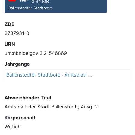
3.64 MB
Ballenstedter Stadtbote
ZDB
2737931-0
URN
urn:nbn:de:gbv:3:2-546869
Jahrgänge
Ballenstedter Stadtbote : Amtsblatt der Stadt Ballenstedt : Erholungsort im Harzkreis mit den Ortsteilen Asmusstedt, Badeborn, Opperode, Radisleben und Rieder
2
0
1
5
Abweichender Titel
Amtsblatt der Stadt Ballenstedt ; Ausg. 2
Körperschaft
Wittich