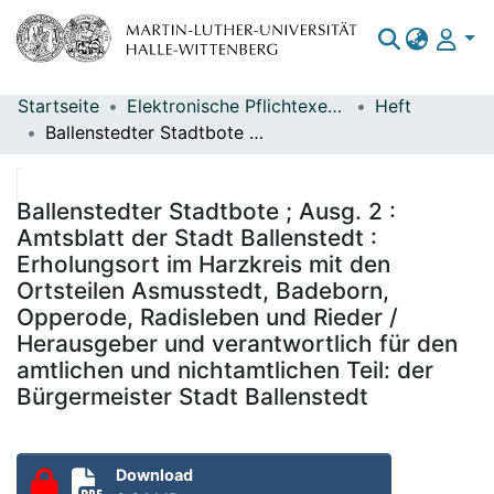
Startseite
Elektronische Pflichtexemplare
Heft
Bereiche & Sammlungen
Ballenstedter Stadtbote ; Ausg. 2 : Amtsblatt der Stadt Ballenstedt : Erholungsort im Harzkreis mit den Ortsteilen Asmusstedt, Badeborn, Opperode, Radisleben und Rieder / Herausgeber und verantwortlich für den amtlichen und nichtamtlichen Teil: der Bürgermeister Stadt Ballenstedt
Das gesamte Repositorium
Statistiken
Ballenstedter Stadtbote ; Ausg. 2 :
Amtsblatt der Stadt Ballenstedt :
Erholungsort im Harzkreis mit den
Ortsteilen Asmusstedt, Badeborn,
Opperode, Radisleben und Rieder /
Herausgeber und verantwortlich für den
amtlichen und nichtamtlichen Teil: der
Bürgermeister Stadt Ballenstedt
Download