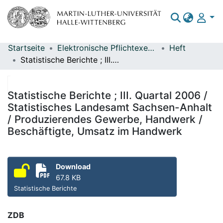
Startseite
Elektronische Pflichtexemplare
Heft
Bereiche & Sammlungen
Statistische Berichte ; III. Quartal 2006 / Statistisches Landesamt Sachsen-Anhalt / Produzierendes Gewerbe, Handwerk / Beschäftigte, Umsatz im Handwerk
Das gesamte Repositorium
Statistiken
Statistische Berichte ; III. Quartal 2006 /
Statistisches Landesamt Sachsen-Anhalt
/ Produzierendes Gewerbe, Handwerk /
Beschäftigte, Umsatz im Handwerk
Download
67.8 KB
Statistische Berichte
ZDB