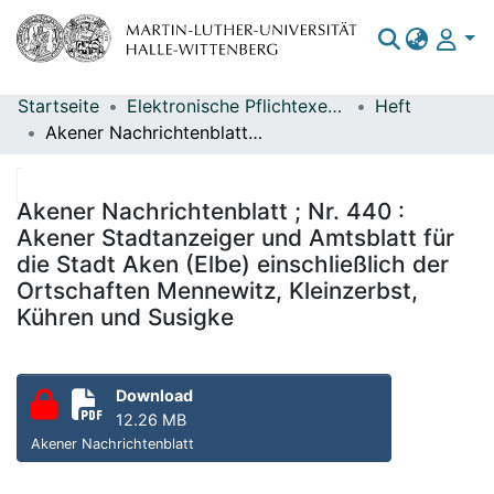
Startseite
Elektronische Pflichtexemplare
Heft
Bereiche & Sammlungen
Akener Nachrichtenblatt ; Nr. 440 : Akener Stadtanzeiger und Amtsblatt für die Stadt Aken (Elbe) einschließlich der Ortschaften Mennewitz, Kleinzerbst, Kühren und Susigke
Das gesamte Repositorium
Statistiken
Akener Nachrichtenblatt ; Nr. 440 :
Akener Stadtanzeiger und Amtsblatt für
die Stadt Aken (Elbe) einschließlich der
Ortschaften Mennewitz, Kleinzerbst,
Kühren und Susigke
Download
12.26 MB
Akener Nachrichtenblatt