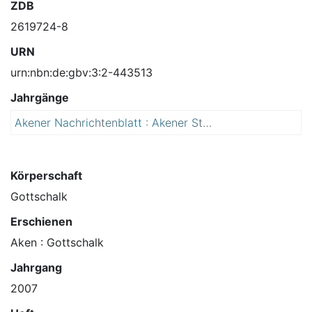
ZDB
2619724-8
URN
urn:nbn:de:gbv:3:2-443513
Jahrgänge
Akener Nachrichtenblatt : Akener Stadtanzeiger und Amtsblatt für die Stadt Aken (Elbe) einschließlich der Ortschaften Mennewitz, Kleinzerbst, Kühren und Susigke
2
0
0
7
Körperschaft
Gottschalk
Erschienen
Aken : Gottschalk
Jahrgang
2007