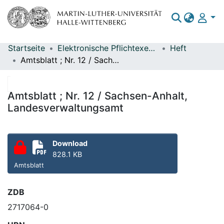
Startseite
Elektronische Pflichtexemplare
Heft
Bereiche & Sammlungen
Amtsblatt ; Nr. 12 / Sachsen-Anhalt, Landesverwaltungsamt
Das gesamte Repositorium
Statistiken
Amtsblatt ; Nr. 12 / Sachsen-Anhalt,
Landesverwaltungsamt
Download
828.1 KB
Amtsblatt
ZDB
2717064-0