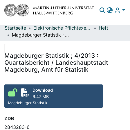
Startseite
Elektronische Pflichtexemplare
Heft
Bereiche & Sammlungen
Magdeburger Statistik ; 4/2013 : Quartalsbericht / Landeshauptstadt Magdeburg, Amt für Statistik
Das gesamte Repositorium
Statistiken
Magdeburger Statistik ; 4/2013 :
Quartalsbericht / Landeshauptstadt
Magdeburg, Amt für Statistik
Download
6.47 MB
Magdeburger Statistik
ZDB
2843283-6