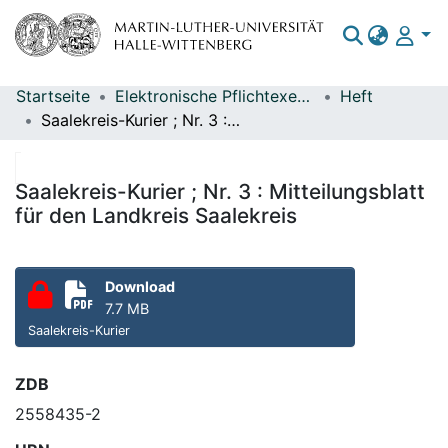
Startseite
Elektronische Pflichtexemplare
Heft
Bereiche & Sammlungen
Saalekreis-Kurier ; Nr. 3 : Mitteilungsblatt für den Landkreis Saalekreis
Das gesamte Repositorium
Statistiken
Saalekreis-Kurier ; Nr. 3 : Mitteilungsblatt
für den Landkreis Saalekreis
Download
7.7 MB
Saalekreis-Kurier
ZDB
2558435-2