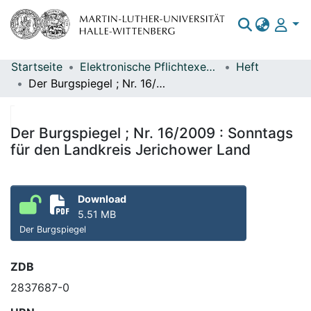
Startseite
Elektronische Pflichtexemplare
Heft
Bereiche & Sammlungen
Der Burgspiegel ; Nr. 16/2009 : Sonntags für den Landkreis Jerichower Land
Das gesamte Repositorium
Statistiken
Der Burgspiegel ; Nr. 16/2009 : Sonntags
für den Landkreis Jerichower Land
Download
5.51 MB
Der Burgspiegel
ZDB
2837687-0