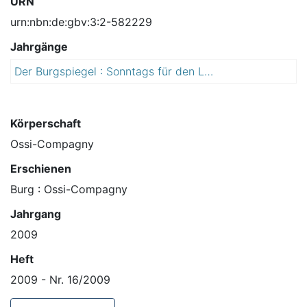
URN
urn:nbn:de:gbv:3:2-582229
Jahrgänge
Der Burgspiegel : Sonntags für den Landkreis Jerichower Land
2
0
0
9
Körperschaft
Ossi-Compagny
Erschienen
Burg : Ossi-Compagny
Jahrgang
2009
Heft
2009 - Nr. 16/2009