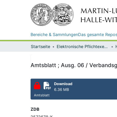
Bereiche & Sammlungen
Das gesamte Repos
Startseite
Elektronische Pflichtexemplare
Amtsblatt ; Ausg. 06 / Verbands
Download
6.36 MB
Amtsblatt
ZDB
2572678-X