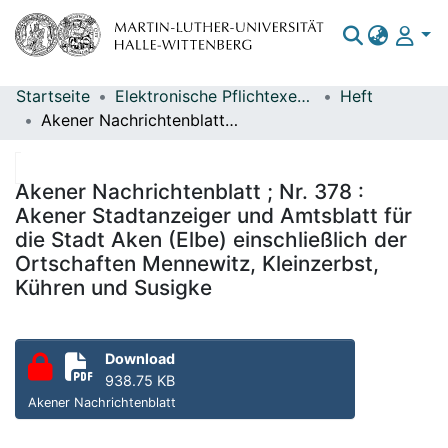
Startseite
Elektronische Pflichtexemplare
Heft
Bereiche & Sammlungen
Akener Nachrichtenblatt ; Nr. 378 : Akener Stadtanzeiger und Amtsblatt für die Stadt Aken (Elbe) einschließlich der Ortschaften Mennewitz, Kleinzerbst, Kühren und Susigke
Das gesamte Repositorium
Statistiken
Akener Nachrichtenblatt ; Nr. 378 :
Akener Stadtanzeiger und Amtsblatt für
die Stadt Aken (Elbe) einschließlich der
Ortschaften Mennewitz, Kleinzerbst,
Kühren und Susigke
Download
938.75 KB
Akener Nachrichtenblatt