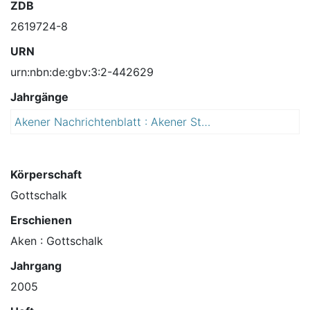
ZDB
2619724-8
URN
urn:nbn:de:gbv:3:2-442629
Jahrgänge
Akener Nachrichtenblatt : Akener Stadtanzeiger und Amtsblatt für die Stadt Aken (Elbe) einschließlich der Ortschaften Mennewitz, Kleinzerbst, Kühren und Susigke
2
0
0
5
Körperschaft
Gottschalk
Erschienen
Aken : Gottschalk
Jahrgang
2005