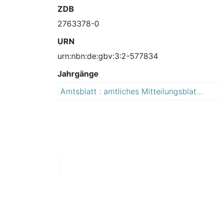
ZDB
2763378-0
URN
urn:nbn:de:gbv:3:2-577834
Jahrgänge
Amtsblatt : amtliches Mitteilungsblatt der Lutherstadt Eisleben mit den Ortschaften Bischofrode, Burgsdorf, Hedersleben, Osterhausen, Polleben, Rothenschirmbach, Schmalzerode, Unterrißdorf, Volkstedt und Wolferode
2
0
1
5