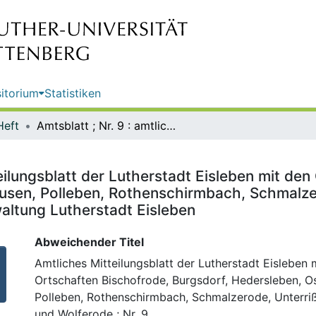
itorium
Statistiken
Heft
Amtsblatt ; Nr. 9 : amtliches Mitteilungsblatt der Lutherstadt Eisleben mit den Ortschaften Bischofrode, Burgsdorf, Hedersleben, Osterhausen, Polleben, Rothenschirmbach, Schmalzerode, Unterrißdorf, Volkstedt und Wolferode / Hrsg.: Stadtverwaltung Lutherstadt Eisleben
teilungsblatt der Lutherstadt Eisleben mit de
usen, Polleben, Rothenschirmbach, Schmalzer
altung Lutherstadt Eisleben
Abweichender Titel
Amtliches Mitteilungsblatt der Lutherstadt Eisleben 
Ortschaften Bischofrode, Burgsdorf, Hedersleben, O
Polleben, Rothenschirmbach, Schmalzerode, Unterriß
und Wolferode ; Nr. 9