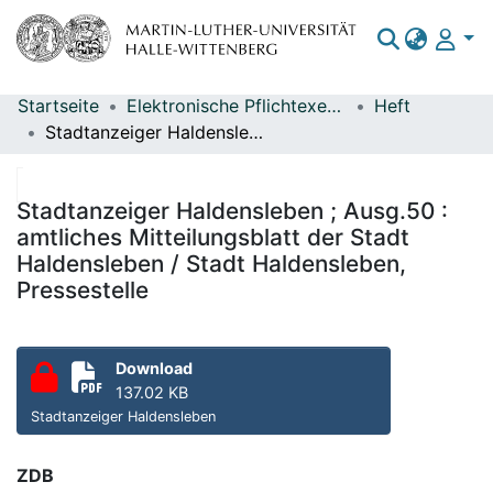
Startseite
Elektronische Pflichtexemplare
Heft
Bereiche & Sammlungen
Stadtanzeiger Haldensleben ; Ausg.50 : amtliches Mitteilungsblatt der Stadt Haldensleben / Stadt Haldensleben, Pressestelle
Das gesamte Repositorium
Statistiken
Stadtanzeiger Haldensleben ; Ausg.50 :
amtliches Mitteilungsblatt der Stadt
Haldensleben / Stadt Haldensleben,
Pressestelle
Download
137.02 KB
Stadtanzeiger Haldensleben
ZDB