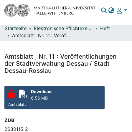
Startseite
Elektronische Pflichtexemplare
Heft
Bereiche & Sammlungen
Amtsblatt ; Nr. 11 : Veröffentlichungen der Stadtverwaltung Dessau / Stadt Dessau-Rosslau
Das gesamte Repositorium
Statistiken
Amtsblatt ; Nr. 11 : Veröffentlichungen
der Stadtverwaltung Dessau / Stadt
Dessau-Rosslau
Download
6.56 MB
Amtsblatt
ZDB
2680115-2