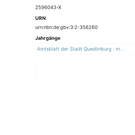
2596043-X
URN
urn:nbn:de:gbv:3:2-356260
Jahrgänge
Amtsblatt der Stadt Quedlinburg : mit den Ortschaften Bad Suderode und Gernrode/ Hrsg.: Stadt Quedlinburg
2
0
1
1